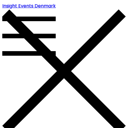
Insight Events Denmark
Insight Events Denmark