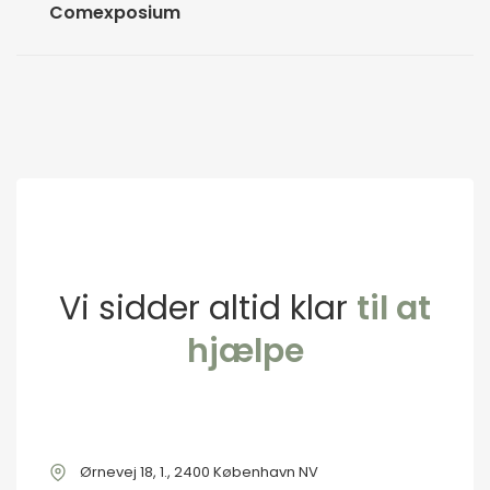
Comexposium
Om Insight Events
Medarbejdere
Ofte stillede spørgsmål
Lokationer
Vi sidder altid klar
til at
Handelsvilkår
hjælpe
Nyhedsbrev
Privatlivspolitik
Ørnevej 18, 1., 2400 København NV