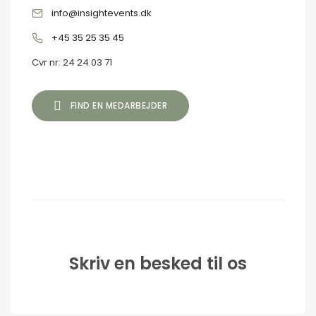
Ret dine oplysninger
info@insightevents.dk
+45 35 25 35 45
Cvr nr: 24 24 03 71
FIND EN MEDARBEJDER
Skriv en besked til os