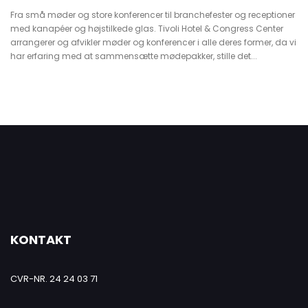
Fra små møder og store konferencer til branchefester og receptioner
med kanapéer og højstilkede glas. Tivoli Hotel & Congress Center
arrangerer og afvikler møder og konferencer i alle deres former, da vi
har erfaring med at sammensætte mødepakker, stille det...
KONTAKT
CVR-NR. 24 24 03 71