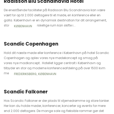
Radisson Blu Scandinavia Hotel
De enestående faciliteter på Radisson Blu Scandinavia kan være
vært for op til 2.000 deltagere til et møde, en konference eller en
galla. København er en dynamisk destination for dit arrangement,
stort som småt. De forskellige rum kan skifte i...
KØBENHAVN
Scandic Copenhagen
Hold dit næste møde eller konference i København på hotel Scandic
Copenhagen og oplev vores nye mødekoncept og smag på
vores nye madkoncept.. Hotellet ligger centralt i København og
tilbyder en stor og moderne konferenceafdeling på over 1500 kvm
med plads fra 2...
FREDERIKSBERG
KØBENHAVN
Scandic Falkoner
Hos Scandic Falkoner er der plads til stjernedrømme og store tanker.
Her kan du holde møder, konferencer, koncerter og events for mere
end 2.000 deltagere. De mange sale og fleksible rammer gør det