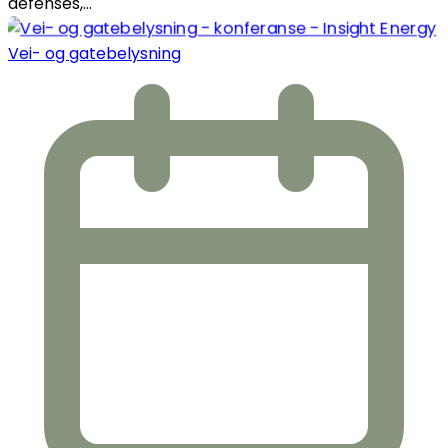
defenses,...
Vei- og gatebelysning