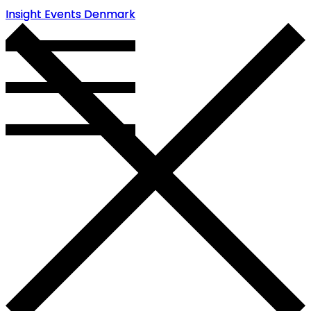
Insight Events Denmark
Insight Events Denmark