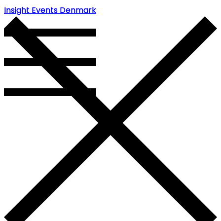
Insight Events Denmark
Insight Events Denmark