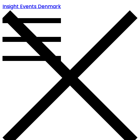
Insight Events Denmark
Insight Events Denmark