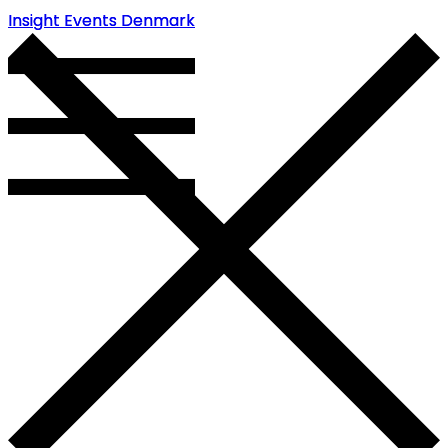
Insight Events Denmark
Insight Events Denmark