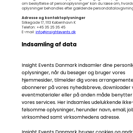
om beskyttelse af personoplysninger’ kan du læse om, hvord
oplysninger behandles efter gældende persondatalovgivnin
Adresse og kontaktoplysninger
Silkegade 17, 1113 København K
Telefon: +45 35 25 35 45
E-mail:
info@insightevents.dk
Indsamling af data
Insight Events Danmark indsamler dine personl
oplysninger, når du besøger og bruger vores
hjemmesider, tilmelder dig vores arrangemente
abonnerer på vores nyhedsbreve, downloader 
eventmaterialer eller på anden måde benytter 
vores services. Her indsamles udelukkende ikke
følsomme oplysninger, herunder navn, email, jobt
virksomhed samt virksomhedens adresse.
Insight Events Danmark bruger cookies og and