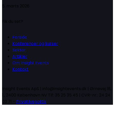
5. marts 2026
Fik du set?
Forside
Konferencer og kurser
Sektor
Artikler
Om Insight Events
Kontakt
Insight Events ApS | info@insightevents.dk | Ørnevej 18,
1., 2400 København NV Tlf: 35 25 35 45 | CVR-nr.: 24 24
03 71 -
Privatlivspolitik