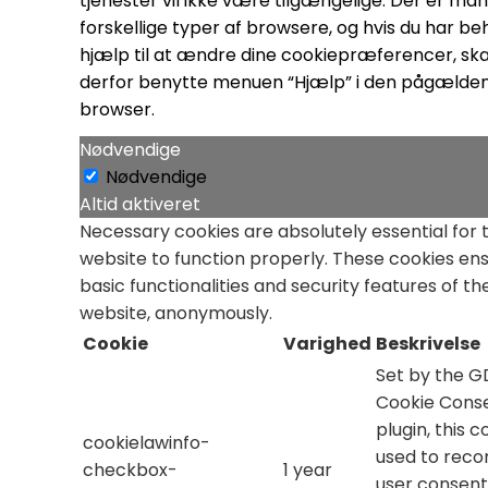
tjenester vil ikke være tilgængelige. Der er ma
forskellige typer af browsere, og hvis du har be
hjælp til at ændre dine cookiepræferencer, ska
derfor benytte menuen “Hjælp” i den pågælde
browser.
Nødvendige
Nødvendige
Altid aktiveret
Necessary cookies are absolutely essential for 
website to function properly. These cookies en
basic functionalities and security features of th
website, anonymously.
Cookie
Varighed
Beskrivelse
Set by the 
Cookie Cons
plugin, this c
cookielawinfo-
used to reco
checkbox-
1 year
user consent