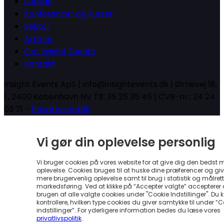
Forside
Konferencer og kurser
Sektor
Artikler
Om Insight Events
Kontakt
Insight Events ApS | info@insightevents.dk | Ørnevej 18,
1., 2400 København NV Tlf: 35 25 35 45 | CVR-nr.: 24 24
03 71 -
Privatlivspolitik
Vi gør din oplevelse personlig
Vi bruger cookies på vores website for at give dig den bedst 
oplevelse. Cookies bruges til at huske dine præferencer og gi
mere brugervenlig oplevelse samt til brug i statistik og målrett
markedsføring. Ved at klikke på “Accepter valgte” accepterer
brugen af alle valgte cookies under "Cookie Indstillinger". Du 
kontrollere, hvilken type cookies du giver samtykke til under “
indstillinger”. For yderligere information bedes du læse vores
privatlivspolitik
.