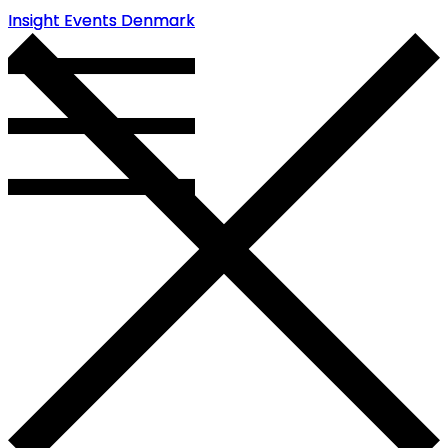
Insight Events Denmark
Insight Events Denmark