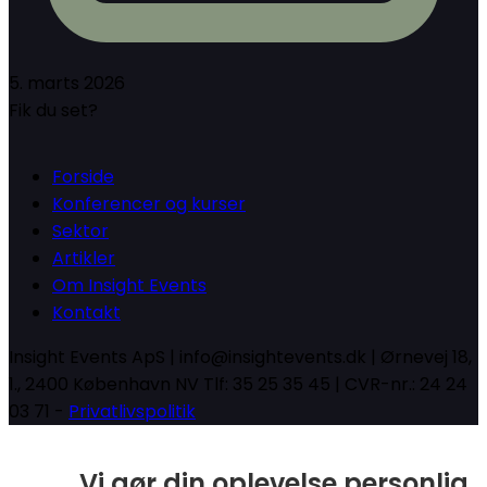
5. marts 2026
Fik du set?
Forside
Konferencer og kurser
Sektor
Artikler
Om Insight Events
Kontakt
Insight Events ApS | info@insightevents.dk | Ørnevej 18,
1., 2400 København NV Tlf: 35 25 35 45 | CVR-nr.: 24 24
03 71 -
Privatlivspolitik
Vi gør din oplevelse personlig