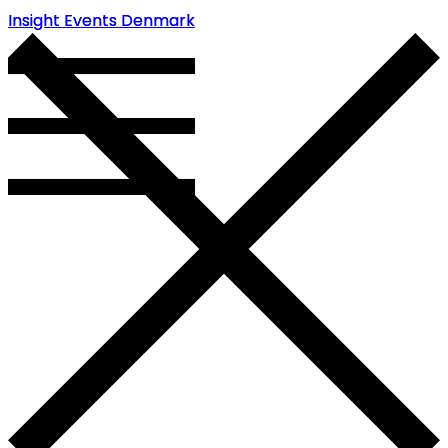
Insight Events Denmark
Insight Events Denmark