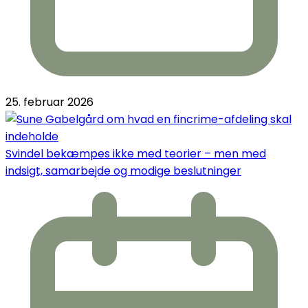
25. februar 2026
Svindel bekæmpes ikke med teorier – men med
indsigt, samarbejde og modige beslutninger