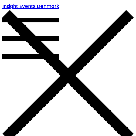
Insight Events Denmark
Insight Events Denmark