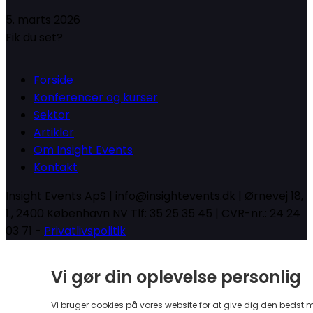
5. marts 2026
Fik du set?
Forside
Konferencer og kurser
Sektor
Artikler
Om Insight Events
Kontakt
Insight Events ApS | info@insightevents.dk | Ørnevej 18,
1., 2400 København NV Tlf: 35 25 35 45 | CVR-nr.: 24 24
03 71 -
Privatlivspolitik
Vi gør din oplevelse personlig
Vi bruger cookies på vores website for at give dig den bedst 