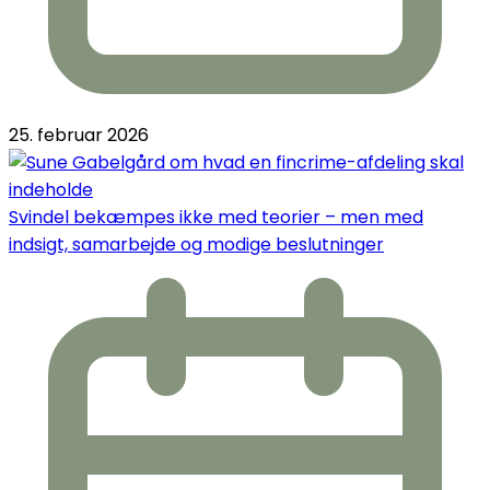
25. februar 2026
Svindel bekæmpes ikke med teorier – men med
indsigt, samarbejde og modige beslutninger