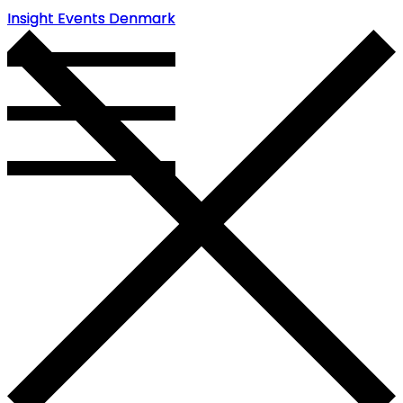
Insight Events Denmark
Insight Events Denmark