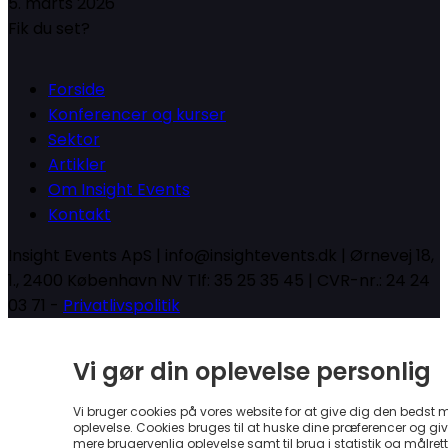
5. marts 2026
Fik du set?
Forside
Konferencer og kurser
Sektor
Artikler
Om Insight Events
Kontakt
Insight Events ApS | info@insightevents.dk | Ørnevej 18,
1., 2400 København NV Tlf: 35 25 35 45 | CVR-nr.: 24 24
03 71 -
Privatlivspolitik
Vi gør din oplevelse personlig
Vi bruger cookies på vores website for at give dig den bedst 
oplevelse. Cookies bruges til at huske dine præferencer og gi
mere brugervenlig oplevelse samt til brug i statistik og målrett