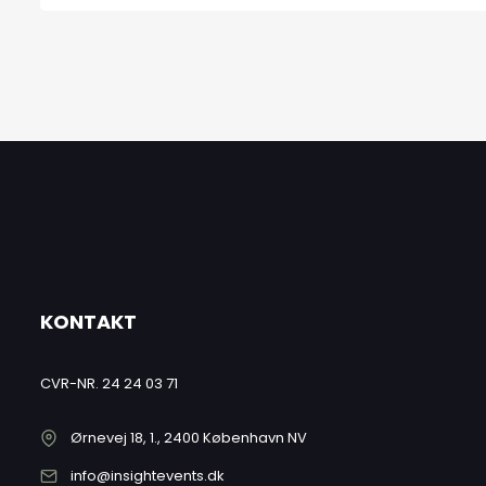
KONTAKT
CVR-NR. 24 24 03 71
Ørnevej 18, 1., 2400 København NV
info@insightevents.dk