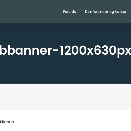
Forside
Konferencer og kurser
ebbanner-1200x630px