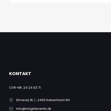
KONTAKT
CVR-NR. 24 24 03 71
Ørnevej 18, 1., 2400 København NV
info@insightevents.dk