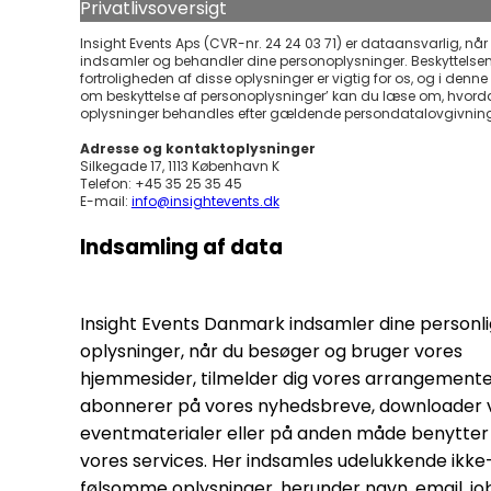
Privatlivsoversigt
Insight Events Aps (CVR-nr. 24 24 03 71) er dataansvarlig, når 
indsamler og behandler dine personoplysninger. Beskyttelse
fortroligheden af disse oplysninger er vigtig for os, og i denne ’
om beskyttelse af personoplysninger’ kan du læse om, hvord
oplysninger behandles efter gældende persondatalovgivnin
Adresse og kontaktoplysninger
Silkegade 17, 1113 København K
Telefon: +45 35 25 35 45
E-mail:
info@insightevents.dk
Indsamling af data
Insight Events Danmark indsamler dine personl
oplysninger, når du besøger og bruger vores
hjemmesider, tilmelder dig vores arrangemente
abonnerer på vores nyhedsbreve, downloader 
eventmaterialer eller på anden måde benytter 
vores services. Her indsamles udelukkende ikke
følsomme oplysninger, herunder navn, email, jobt