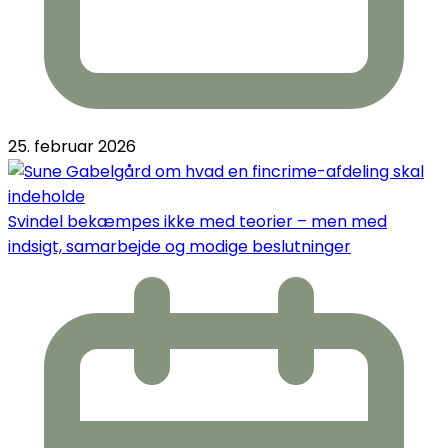
25. februar 2026
Svindel bekæmpes ikke med teorier – men med
indsigt, samarbejde og modige beslutninger