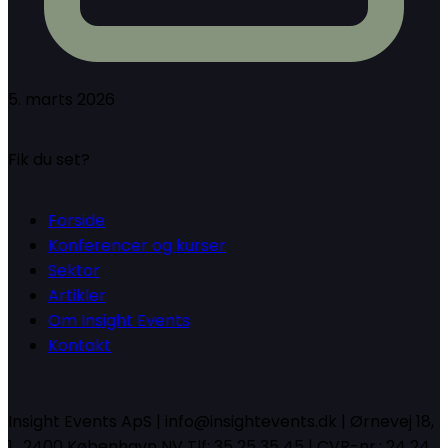
5. marts 2026
Fik du set?
Forside
Konferencer og kurser
Sektor
Artikler
Om Insight Events
Kontakt
Insight Events ApS | info@insightevents.dk | Ørnevej 18,
1., 2400 København NV Tlf: 35 25 35 45 | CVR-nr.: 24 24