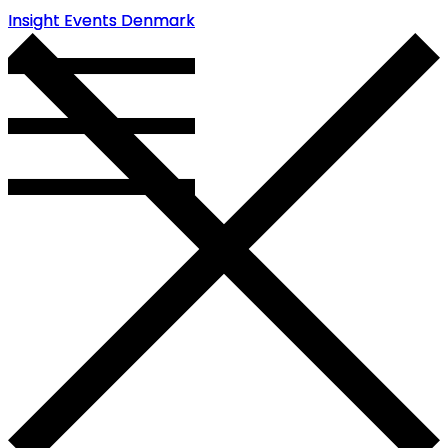
Insight Events Denmark
Insight Events Denmark