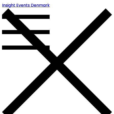
Insight Events Denmark
Insight Events Denmark