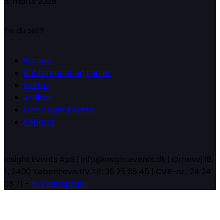
5. marts 2026
Fik du set?
Forside
Konferencer og kurser
Sektor
Artikler
Om Insight Events
Kontakt
Insight Events ApS | info@insightevents.dk | Ørnevej 18,
1., 2400 København NV Tlf: 35 25 35 45 | CVR-nr.: 24 24
03 71 -
Privatlivspolitik