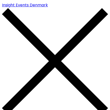
Insight Events Denmark
Insight Events Denmark