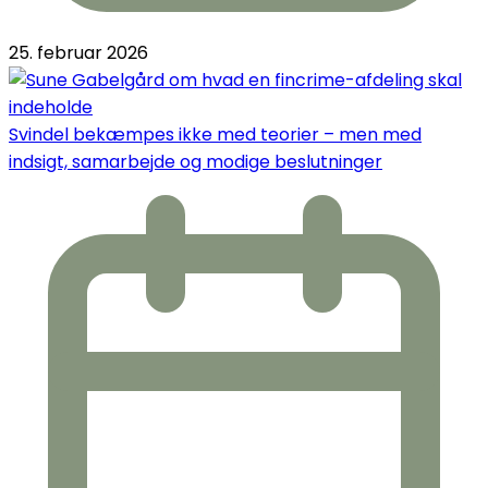
25. februar 2026
Svindel bekæmpes ikke med teorier – men med
indsigt, samarbejde og modige beslutninger