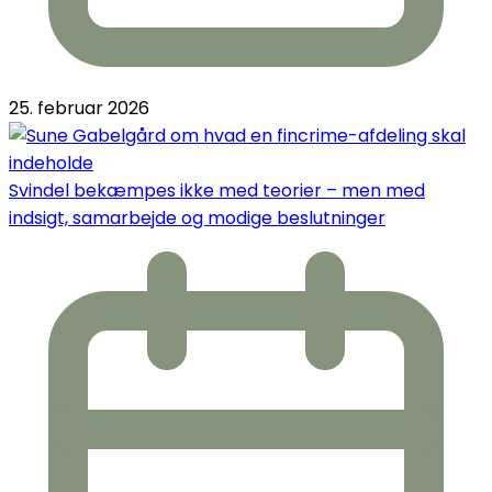
25. februar 2026
Svindel bekæmpes ikke med teorier – men med
indsigt, samarbejde og modige beslutninger