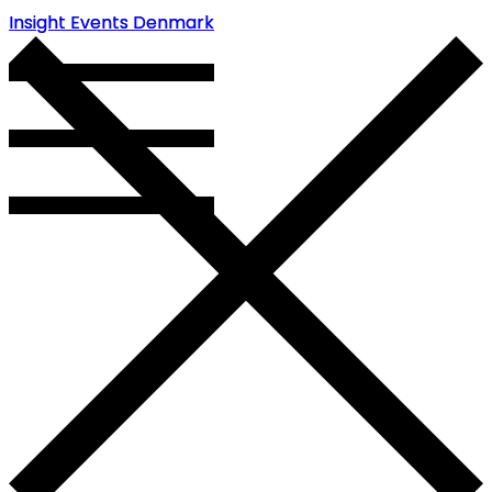
Insight Events Denmark
Insight Events Denmark