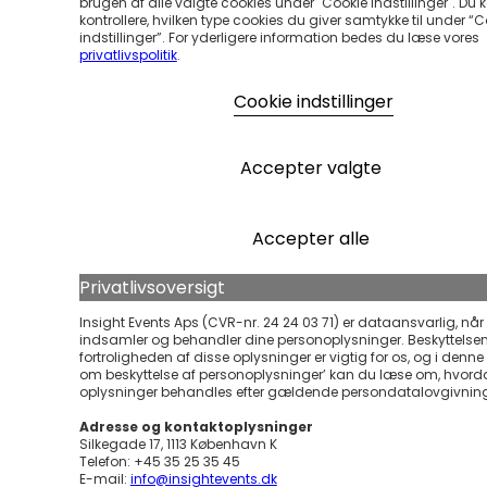
brugen af alle valgte cookies under "Cookie Indstillinger". Du 
kontrollere, hvilken type cookies du giver samtykke til under “
indstillinger”. For yderligere information bedes du læse vores
privatlivspolitik
.
Cookie indstillinger
Accepter valgte
Accepter alle
Privatlivsoversigt
Insight Events Aps (CVR-nr. 24 24 03 71) er dataansvarlig, når 
indsamler og behandler dine personoplysninger. Beskyttelse
fortroligheden af disse oplysninger er vigtig for os, og i denne ’
om beskyttelse af personoplysninger’ kan du læse om, hvord
oplysninger behandles efter gældende persondatalovgivnin
Adresse og kontaktoplysninger
Silkegade 17, 1113 København K
Telefon: +45 35 25 35 45
E-mail:
info@insightevents.dk