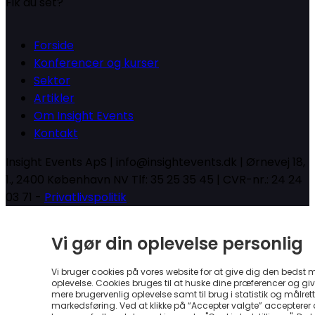
Fik du set?
Forside
Konferencer og kurser
Sektor
Artikler
Om Insight Events
Kontakt
Insight Events ApS | info@insightevents.dk | Ørnevej 18,
1., 2400 København NV Tlf: 35 25 35 45 | CVR-nr.: 24 24
03 71 -
Privatlivspolitik
Vi gør din oplevelse personlig
Vi bruger cookies på vores website for at give dig den bedst 
oplevelse. Cookies bruges til at huske dine præferencer og gi
mere brugervenlig oplevelse samt til brug i statistik og målrett
markedsføring. Ved at klikke på “Accepter valgte” accepterer