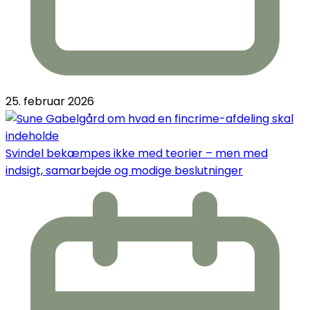
25. februar 2026
Svindel bekæmpes ikke med teorier – men med
indsigt, samarbejde og modige beslutninger