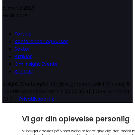
5. marts 2026
Fik du set?
Forside
Konferencer og kurser
Sektor
Artikler
Om Insight Events
Kontakt
Insight Events ApS | info@insightevents.dk | Ørnevej 18,
1., 2400 København NV Tlf: 35 25 35 45 | CVR-nr.: 24 24
03 71 -
Privatlivspolitik
Vi gør din oplevelse personlig
Vi bruger cookies på vores website for at give dig den bedst 