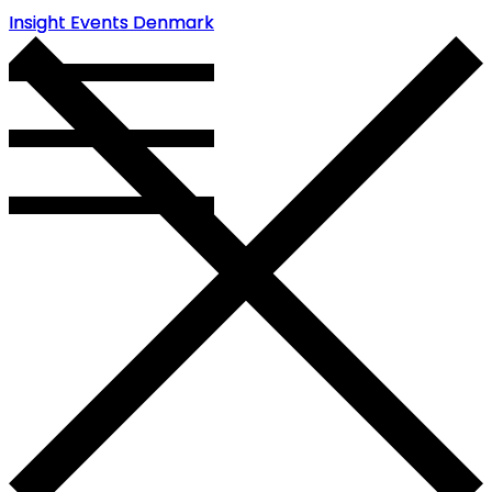
Insight Events Denmark
Insight Events Denmark