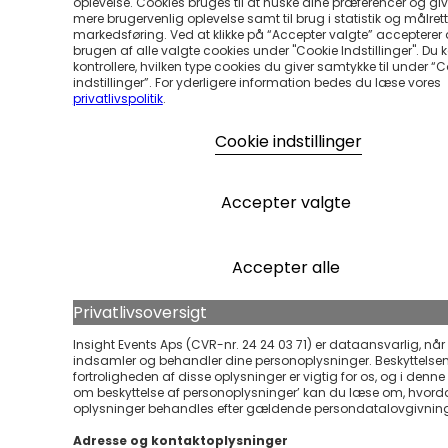
oplevelse. Cookies bruges til at huske dine præferencer og gi
mere brugervenlig oplevelse samt til brug i statistik og målrett
markedsføring. Ved at klikke på “Accepter valgte” accepterer
brugen af alle valgte cookies under "Cookie Indstillinger". Du 
kontrollere, hvilken type cookies du giver samtykke til under “
indstillinger”. For yderligere information bedes du læse vores
privatlivspolitik
.
Cookie indstillinger
Accepter valgte
Accepter alle
Privatlivsoversigt
Insight Events Aps (CVR-nr. 24 24 03 71) er dataansvarlig, når 
indsamler og behandler dine personoplysninger. Beskyttelse
fortroligheden af disse oplysninger er vigtig for os, og i denne ’
om beskyttelse af personoplysninger’ kan du læse om, hvord
oplysninger behandles efter gældende persondatalovgivnin
Adresse og kontaktoplysninger