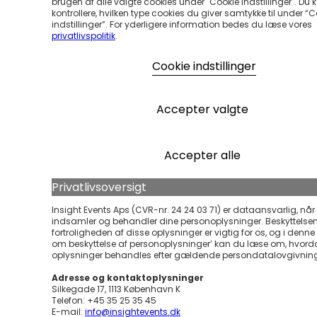
brugen af alle valgte cookies under "Cookie Indstillinger". Du 
kontrollere, hvilken type cookies du giver samtykke til under “
indstillinger”. For yderligere information bedes du læse vores
privatlivspolitik
.
Cookie indstillinger
Accepter valgte
Accepter alle
Privatlivsoversigt
Insight Events Aps (CVR-nr. 24 24 03 71) er dataansvarlig, når 
indsamler og behandler dine personoplysninger. Beskyttelse
fortroligheden af disse oplysninger er vigtig for os, og i denne ’
om beskyttelse af personoplysninger’ kan du læse om, hvord
oplysninger behandles efter gældende persondatalovgivnin
Adresse og kontaktoplysninger
Silkegade 17, 1113 København K
Telefon: +45 35 25 35 45
E-mail:
info@insightevents.dk