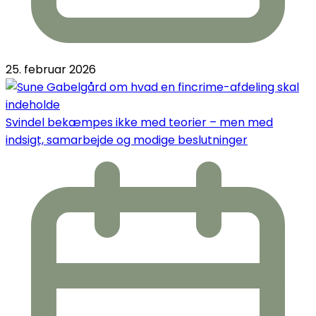
25. februar 2026
Svindel bekæmpes ikke med teorier – men med
indsigt, samarbejde og modige beslutninger