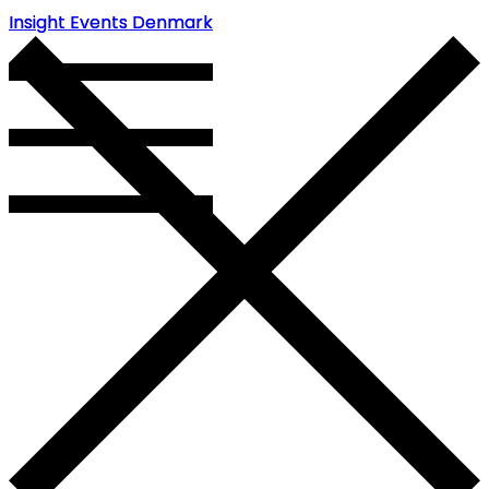
Insight Events Denmark
Insight Events Denmark