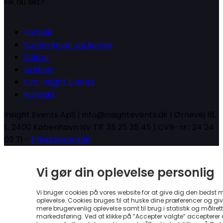
Fik du set?
Forside
Konferencer og kurser
Sektor
Artikler
Om Insight Events
Kontakt
Insight Events ApS | info@insightevents.dk | Ørnevej 18,
1., 2400 København NV Tlf: 35 25 35 45 | CVR-nr.: 24 24
03 71 -
Privatlivspolitik
Vi gør din oplevelse personlig
Vi bruger cookies på vores website for at give dig den bedst 
oplevelse. Cookies bruges til at huske dine præferencer og gi
mere brugervenlig oplevelse samt til brug i statistik og målrett
markedsføring. Ved at klikke på “Accepter valgte” accepterer