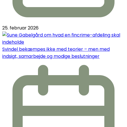
25. februar 2026
Svindel bekæmpes ikke med teorier – men med
indsigt, samarbejde og modige beslutninger