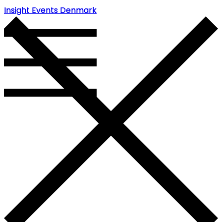
Insight Events Denmark
Insight Events Denmark