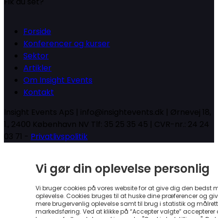
Fik du set?
Forside
Konferencer og kurser
Sektor
Artikler
Om Insight Events
Kontakt
Insight Events ApS | info@insightevents.dk | Ørnevej 18,
1., 2400 København NV Tlf: 35 25 35 45 | CVR-nr.: 24 24
03 71 -
Privatlivspolitik
Vi gør din oplevelse personlig
Vi bruger cookies på vores website for at give dig den bedst 
oplevelse. Cookies bruges til at huske dine præferencer og gi
mere brugervenlig oplevelse samt til brug i statistik og målrett
markedsføring. Ved at klikke på “Accepter valgte” accepterer