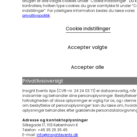
brugen af alle valgte cookies under "Cookie Indstillinger". Du 
kontrollere, hvilken type cookies du giver samtykke til under “
indstillinger”. For yderligere information bedes du læse vores
privatlivspolitik
.
Cookie indstillinger
Accepter valgte
Accepter alle
Privatlivsoversigt
Insight Events Aps (CVR-nr. 24 24 03 71) er dataansvarlig, når 
indsamler og behandler dine personoplysninger. Beskyttelse
fortroligheden af disse oplysninger er vigtig for os, og i denne ’
om beskyttelse af personoplysninger’ kan du læse om, hvord
oplysninger behandles efter gældende persondatalovgivnin
Adresse og kontaktoplysninger
Silkegade 17, 1113 København K
Telefon: +45 35 25 35 45
E-mail:
info@insightevents.dk