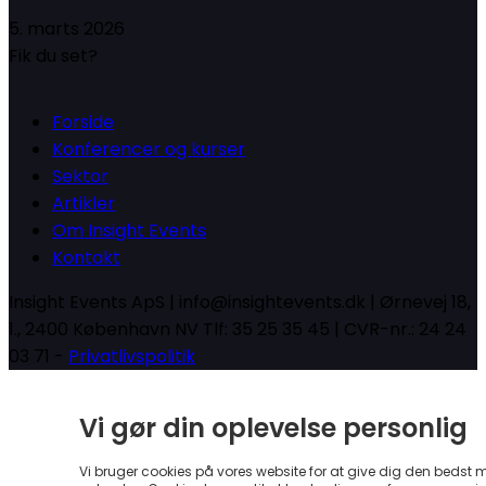
5. marts 2026
Fik du set?
Forside
Konferencer og kurser
Sektor
Artikler
Om Insight Events
Kontakt
Insight Events ApS | info@insightevents.dk | Ørnevej 18,
1., 2400 København NV Tlf: 35 25 35 45 | CVR-nr.: 24 24
03 71 -
Privatlivspolitik
Vi gør din oplevelse personlig
Vi bruger cookies på vores website for at give dig den bedst 