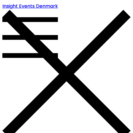
Insight Events Denmark
Insight Events Denmark