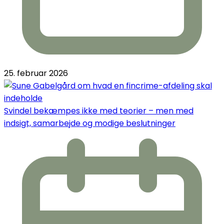
25. februar 2026
Svindel bekæmpes ikke med teorier – men med
indsigt, samarbejde og modige beslutninger