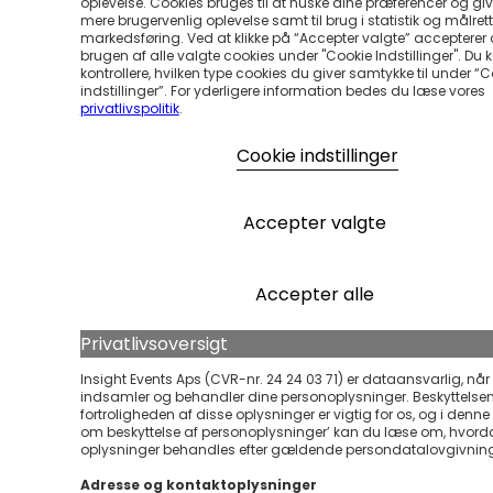
oplevelse. Cookies bruges til at huske dine præferencer og gi
mere brugervenlig oplevelse samt til brug i statistik og målrett
markedsføring. Ved at klikke på “Accepter valgte” accepterer
brugen af alle valgte cookies under "Cookie Indstillinger". Du 
kontrollere, hvilken type cookies du giver samtykke til under “
indstillinger”. For yderligere information bedes du læse vores
privatlivspolitik
.
Cookie indstillinger
Accepter valgte
Accepter alle
Privatlivsoversigt
Insight Events Aps (CVR-nr. 24 24 03 71) er dataansvarlig, når 
indsamler og behandler dine personoplysninger. Beskyttelse
fortroligheden af disse oplysninger er vigtig for os, og i denne ’
om beskyttelse af personoplysninger’ kan du læse om, hvord
oplysninger behandles efter gældende persondatalovgivnin
Adresse og kontaktoplysninger