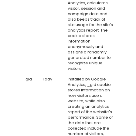
Analytics, calculates
visitor, session and
campaign data and
also keeps track of
site usage for the site's
analytics report. The
cookie stores
information
anonymously and
assigns a randomly
generated number to
recognize unique
visitors.
_gid
1 day
Installed by Google
Analytics, _gid cookie
stores information on
how visitors use a
website, while also
creating an analytics
report of the website's
performance. Some of
the data that are
collected include the
number of visitors,