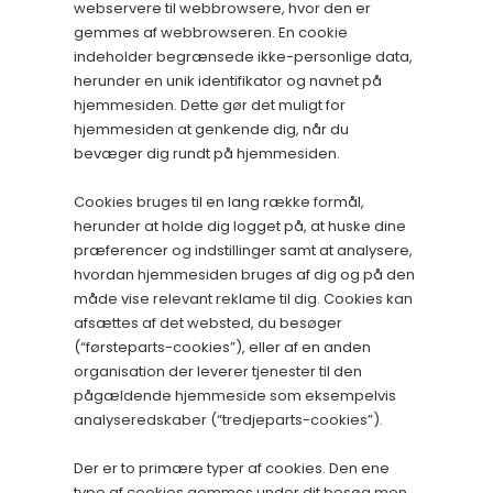
webservere til webbrowsere, hvor den er
gemmes af webbrowseren. En cookie
indeholder begrænsede ikke-personlige data,
herunder en unik identifikator og navnet på
hjemmesiden. Dette gør det muligt for
hjemmesiden at genkende dig, når du
bevæger dig rundt på hjemmesiden.
Cookies bruges til en lang række formål,
herunder at holde dig logget på, at huske dine
præferencer og indstillinger samt at analysere,
hvordan hjemmesiden bruges af dig og på den
måde vise relevant reklame til dig. Cookies kan
afsættes af det websted, du besøger
(“førsteparts-cookies”), eller af en anden
organisation der leverer tjenester til den
pågældende hjemmeside som eksempelvis
analyseredskaber (“tredjeparts-cookies”).
Der er to primære typer af cookies. Den ene
type af cookies gemmes under dit besøg men