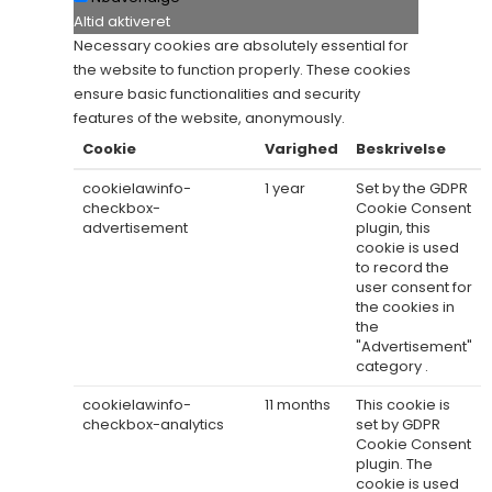
Altid aktiveret
Necessary cookies are absolutely essential for
the website to function properly. These cookies
ensure basic functionalities and security
features of the website, anonymously.
Cookie
Varighed
Beskrivelse
cookielawinfo-
1 year
Set by the GDPR
checkbox-
Cookie Consent
advertisement
plugin, this
cookie is used
to record the
user consent for
the cookies in
the
"Advertisement"
category .
cookielawinfo-
11 months
This cookie is
checkbox-analytics
set by GDPR
Cookie Consent
plugin. The
cookie is used