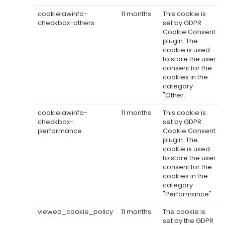
cookielawinfo-
11 months
This cookie is
checkbox-others
set by GDPR
Cookie Consent
plugin. The
cookie is used
to store the user
consent for the
cookies in the
category
"Other.
cookielawinfo-
11 months
This cookie is
checkbox-
set by GDPR
performance
Cookie Consent
plugin. The
cookie is used
to store the user
consent for the
cookies in the
category
"Performance".
viewed_cookie_policy
11 months
The cookie is
set by the GDPR