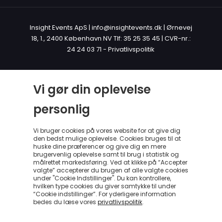
Insight Events ApS | info@insightevents.dk | Ørnevej
18, 1., 2400 København NV Tlf: 35 25 35 45 | CVR-nr.:
24 24 03 71 -
Privatlivspolitik
Vi gør din oplevelse
personlig
Vi bruger cookies på vores website for at give dig
den bedst mulige oplevelse. Cookies bruges til at
huske dine præferencer og give dig en mere
brugervenlig oplevelse samt til brug i statistik og
målrettet markedsføring. Ved at klikke på “Accepter
valgte” accepterer du brugen af alle valgte cookies
under "Cookie Indstillinger". Du kan kontrollere,
hvilken type cookies du giver samtykke til under
“Cookie indstillinger”. For yderligere information
bedes du læse vores
privatlivspolitik
.