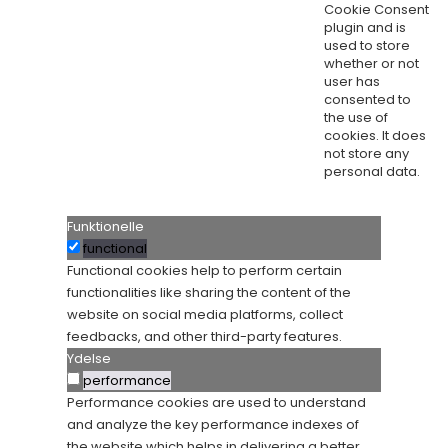
Cookie Consent
plugin and is
used to store
whether or not
user has
consented to
the use of
cookies. It does
not store any
personal data.
Funktionelle
functional
Functional cookies help to perform certain
functionalities like sharing the content of the
website on social media platforms, collect
feedbacks, and other third-party features.
Ydelse
performance
Performance cookies are used to understand
and analyze the key performance indexes of
the website which helps in delivering a better