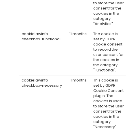
to store the user
consent for the
cookies in the
category
"Analytics".
cookielawinfo-
11 months
The cookie is
checkbox-functional
set by GDPR
cookie consent
to record the
user consent for
the cookies in
the category
"Functional".
cookielawinfo-
11 months
This cookie is
checkbox-necessary
set by GDPR
Cookie Consent
plugin. The
cookies is used
to store the user
consent for the
cookies in the
category
"Necessary".