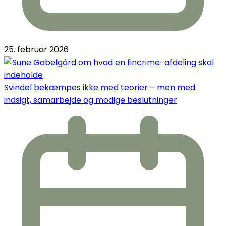
25. februar 2026
Svindel bekæmpes ikke med teorier – men med
indsigt, samarbejde og modige beslutninger