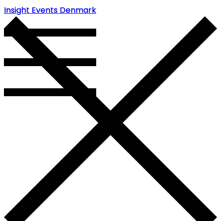
Insight Events Denmark
Insight Events Denmark