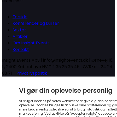
Fik du set?
Forside
Konferencer og kurser
Sektor
Artikler
Om Insight Events
Kontakt
Insight Events ApS | info@insightevents.dk | Ørnevej 18,
1., 2400 København NV Tlf: 35 25 35 45 | CVR-nr.: 24 24
03 71 -
Privatlivspolitik
Vi gør din oplevelse personlig
Vi bruger cookies på vores website for at give dig den bedst 
oplevelse. Cookies bruges til at huske dine præferencer og gi
mere brugervenlig oplevelse samt til brug i statistik og målrett
markedsføring. Ved at klikke på “Accepter valgte” accepterer