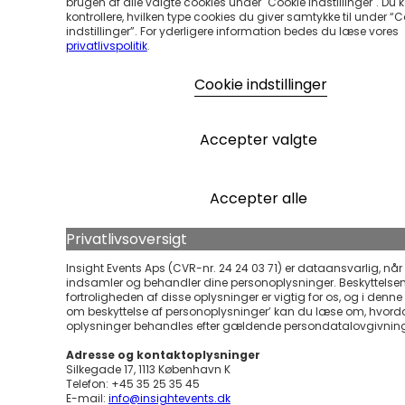
brugen af alle valgte cookies under "Cookie Indstillinger". Du 
kontrollere, hvilken type cookies du giver samtykke til under “
indstillinger”. For yderligere information bedes du læse vores
privatlivspolitik
.
Cookie indstillinger
Accepter valgte
Accepter alle
Privatlivsoversigt
Insight Events Aps (CVR-nr. 24 24 03 71) er dataansvarlig, når 
indsamler og behandler dine personoplysninger. Beskyttelse
fortroligheden af disse oplysninger er vigtig for os, og i denne ’
om beskyttelse af personoplysninger’ kan du læse om, hvord
oplysninger behandles efter gældende persondatalovgivnin
Adresse og kontaktoplysninger
Silkegade 17, 1113 København K
Telefon: +45 35 25 35 45
E-mail:
info@insightevents.dk