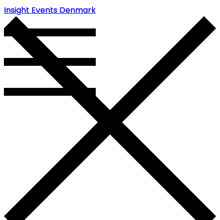
Insight Events Denmark
Insight Events Denmark