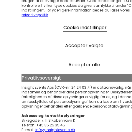
brugen af alle valgte cookies under "Cookie Indstillinger". Du 
kontrollere, hvilken type cookies du giver samtykke til under “
indstillinger”. For yderligere information bedes du læse vores
privatlivspolitik
.
Cookie indstillinger
Accepter valgte
Accepter alle
Privatlivsoversigt
Insight Events Aps (CVR-nr. 24 24 03 71) er dataansvarlig, når 
indsamler og behandler dine personoplysninger. Beskyttelse
fortroligheden af disse oplysninger er vigtig for os, og i denne ’
om beskyttelse af personoplysninger’ kan du læse om, hvord
oplysninger behandles efter gældende persondatalovgivnin
Adresse og kontaktoplysninger
Silkegade 17, 1113 København K
Telefon: +45 35 25 35 45
E-mail:
info@insightevents.dk