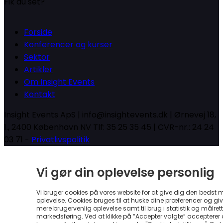
Fik du set?
Forside
Konferencer og kurser
Sektor
Artikler
Om Insight Events
Kontakt
Insight Events ApS | info@insightevents.dk | Ørnevej 18,
1., 2400 København NV Tlf: 35 25 35 45 | CVR-nr.: 24 24
03 71 -
Privatlivspolitik
Vi gør din oplevelse personlig
Vi bruger cookies på vores website for at give dig den bedst 
oplevelse. Cookies bruges til at huske dine præferencer og gi
mere brugervenlig oplevelse samt til brug i statistik og målrett
markedsføring. Ved at klikke på “Accepter valgte” accepterer