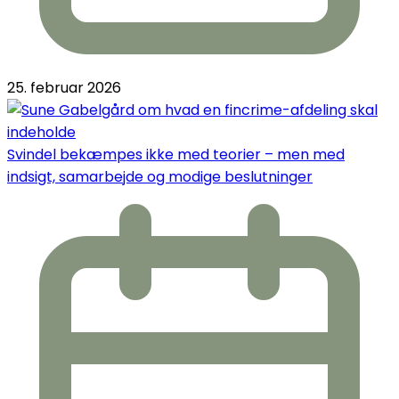
25. februar 2026
Svindel bekæmpes ikke med teorier – men med
indsigt, samarbejde og modige beslutninger