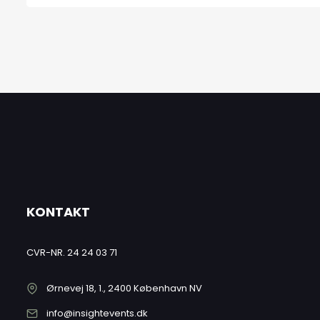
KONTAKT
CVR-NR. 24 24 03 71
Ørnevej 18, 1., 2400 København NV
info@insightevents.dk