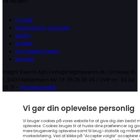
Fik du set?
Forside
Konferencer og kurser
Sektor
Artikler
Om Insight Events
Kontakt
Insight Events ApS | info@insightevents.dk | Ørnevej 18,
1., 2400 København NV Tlf: 35 25 35 45 | CVR-nr.: 24 24
03 71 -
Privatlivspolitik
Vi gør din oplevelse personlig
Vi bruger cookies på vores website for at give dig den bedst 
oplevelse. Cookies bruges til at huske dine præferencer og gi
mere brugervenlig oplevelse samt til brug i statistik og målrett
markedsføring. Ved at klikke på “Accepter valgte” accepterer