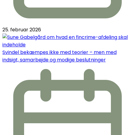
25. februar 2026
Svindel bekæmpes ikke med teorier – men med
indsigt, samarbejde og modige beslutninger