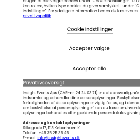
brugen af alle valgte cookies under "Cookie Indstillinger". Du 
kontrollere, hvilken type cookies du giver samtykke til under “
indstillinger”. For yderligere information bedes du læse vores
privatlivspolitik
.
Cookie indstillinger
Accepter valgte
Accepter alle
Privatlivsoversigt
Insight Events Aps (CVR-nr. 24 24 03 71) er dataansvarlig, når 
indsamler og behandler dine personoplysninger. Beskyttelse
fortroligheden af disse oplysninger er vigtig for os, og i denne ’
om beskyttelse af personoplysninger’ kan du læse om, hvord
oplysninger behandles efter gældende persondatalovgivnin
Adresse og kontaktoplysninger
Silkegade 17, 1113 København K
Telefon: +45 35 25 35 45
E-mail:
info@insightevents.dk