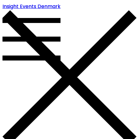
Insight Events Denmark
Insight Events Denmark