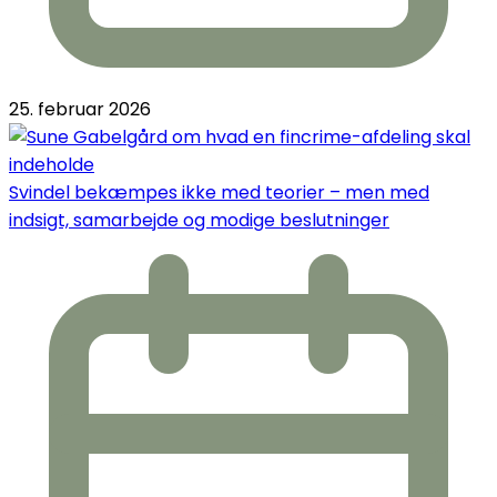
25. februar 2026
Svindel bekæmpes ikke med teorier – men med
indsigt, samarbejde og modige beslutninger