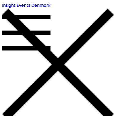
Insight Events Denmark
Insight Events Denmark