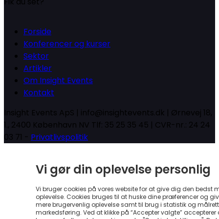
Fik du set?
Forside
Konferencer og kurser
Sektor
Artikler
Om Insight Events
Kontakt
Insight Events ApS | info@insightevents.dk | Ørnevej 18,
1., 2400 København NV Tlf: 35 25 35 45 | CVR-nr.: 24 24
03 71 -
Privatlivspolitik
Vi gør din oplevelse personlig
Vi bruger cookies på vores website for at give dig den bedst 
oplevelse. Cookies bruges til at huske dine præferencer og gi
mere brugervenlig oplevelse samt til brug i statistik og målrett
markedsføring. Ved at klikke på “Accepter valgte” accepterer