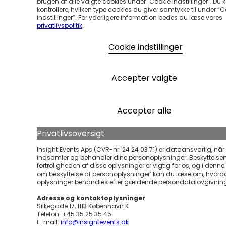
brugen af alle valgte cookies under "Cookie Indstillinger". Du 
kontrollere, hvilken type cookies du giver samtykke til under “
indstillinger”. For yderligere information bedes du læse vores
privatlivspolitik
.
Cookie indstillinger
Accepter valgte
Accepter alle
Privatlivsoversigt
Insight Events Aps (CVR-nr. 24 24 03 71) er dataansvarlig, når 
indsamler og behandler dine personoplysninger. Beskyttelse
fortroligheden af disse oplysninger er vigtig for os, og i denne ’
om beskyttelse af personoplysninger’ kan du læse om, hvord
oplysninger behandles efter gældende persondatalovgivnin
Adresse og kontaktoplysninger
Silkegade 17, 1113 København K
Telefon: +45 35 25 35 45
E-mail:
info@insightevents.dk