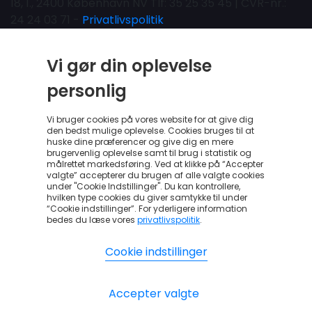
18, 1., 2400 København NV Tlf: 35 25 35 45 | CVR-nr.:
24 24 03 71 -
Privatlivspolitik
Vi gør din oplevelse
personlig
Vi bruger cookies på vores website for at give dig
den bedst mulige oplevelse. Cookies bruges til at
huske dine præferencer og give dig en mere
brugervenlig oplevelse samt til brug i statistik og
målrettet markedsføring. Ved at klikke på “Accepter
valgte” accepterer du brugen af alle valgte cookies
under "Cookie Indstillinger". Du kan kontrollere,
hvilken type cookies du giver samtykke til under
“Cookie indstillinger”. For yderligere information
bedes du læse vores
privatlivspolitik
.
Cookie indstillinger
Accepter valgte