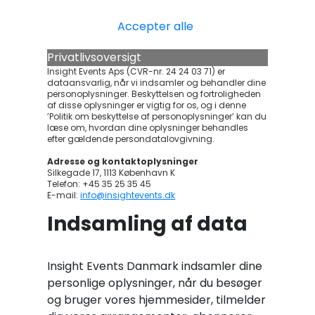
Accepter alle
Privatlivsoversigt
Insight Events Aps (CVR-nr. 24 24 03 71) er
dataansvarlig, når vi indsamler og behandler dine
personoplysninger. Beskyttelsen og fortroligheden
af disse oplysninger er vigtig for os, og i denne
’Politik om beskyttelse af personoplysninger’ kan du
læse om, hvordan dine oplysninger behandles
efter gældende persondatalovgivning.
Adresse og kontaktoplysninger
Silkegade 17, 1113 København K
Telefon: +45 35 25 35 45
E-mail:
info@insightevents.dk
Indsamling af data
Insight Events Danmark indsamler dine
personlige oplysninger, når du besøger
og bruger vores hjemmesider, tilmelder