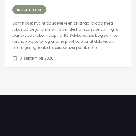
INSIGHT LEGAL
Som noget nyt introducerer vi en årlig faglig dag med
fokus på de juridiske områder, der har størst betydning for
danske selskaber netop nu. På Selskabernes Dag samles
førende eksperter og erfarne praktikere for at dele viden,
erfaringer og konkrete perspektiver på aktuelle...
3. september 2026