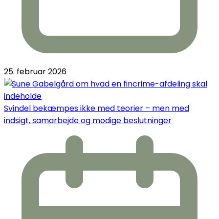
25. februar 2026
Svindel bekæmpes ikke med teorier – men med
indsigt, samarbejde og modige beslutninger