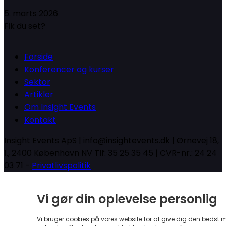
5. marts 2026
Fik du set?
Forside
Konferencer og kurser
Sektor
Artikler
Om Insight Events
Kontakt
Insight Events ApS | info@insightevents.dk | Ørnevej 18,
1., 2400 København NV Tlf: 35 25 35 45 | CVR-nr.: 24 24
03 71 -
Privatlivspolitik
Vi gør din oplevelse personlig
Vi bruger cookies på vores website for at give dig den bedst 