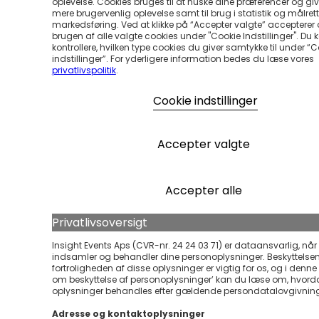
oplevelse. Cookies bruges til at huske dine præferencer og gi
mere brugervenlig oplevelse samt til brug i statistik og målrett
markedsføring. Ved at klikke på “Accepter valgte” accepterer
brugen af alle valgte cookies under "Cookie Indstillinger". Du 
kontrollere, hvilken type cookies du giver samtykke til under “
indstillinger”. For yderligere information bedes du læse vores
privatlivspolitik
.
Cookie indstillinger
Accepter valgte
Accepter alle
Privatlivsoversigt
Insight Events Aps (CVR-nr. 24 24 03 71) er dataansvarlig, når 
indsamler og behandler dine personoplysninger. Beskyttelse
fortroligheden af disse oplysninger er vigtig for os, og i denne ’
om beskyttelse af personoplysninger’ kan du læse om, hvord
oplysninger behandles efter gældende persondatalovgivnin
Adresse og kontaktoplysninger