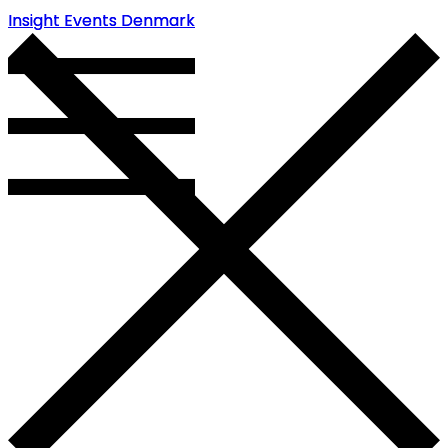
Insight Events Denmark
Insight Events Denmark