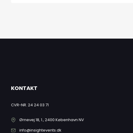
KONTAKT
CVR-NR. 24 24 03 71
Ørnevej 18, 1., 2400 København NV
info@insightevents.dk