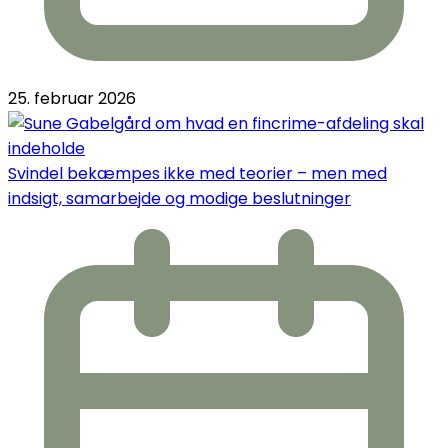
25. februar 2026
Svindel bekæmpes ikke med teorier – men med
indsigt, samarbejde og modige beslutninger