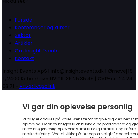
Fik du set?
Forside
Konferencer og kurser
Sektor
Artikler
Om Insight Events
Kontakt
Insight Events ApS | info@insightevents.dk | Ørnevej 18,
1., 2400 København NV Tlf: 35 25 35 45 | CVR-nr.: 24 24
03 71 -
Privatlivspolitik
Vi gør din oplevelse personlig
Vi bruger cookies på vores website for at give dig den bedst 
oplevelse. Cookies bruges til at huske dine præferencer og gi
mere brugervenlig oplevelse samt til brug i statistik og målrett
markedsføring. Ved at klikke på “Accepter valgte” accepterer