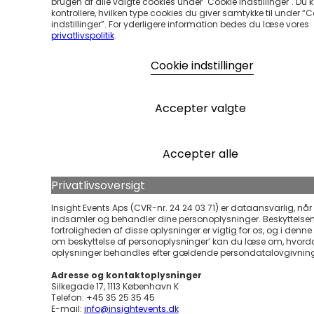
brugen af alle valgte cookies under "Cookie Indstillinger". Du 
kontrollere, hvilken type cookies du giver samtykke til under “
indstillinger”. For yderligere information bedes du læse vores
privatlivspolitik
.
Cookie indstillinger
Accepter valgte
Accepter alle
Privatlivsoversigt
Insight Events Aps (CVR-nr. 24 24 03 71) er dataansvarlig, når 
indsamler og behandler dine personoplysninger. Beskyttelse
fortroligheden af disse oplysninger er vigtig for os, og i denne ’
om beskyttelse af personoplysninger’ kan du læse om, hvord
oplysninger behandles efter gældende persondatalovgivnin
Adresse og kontaktoplysninger
Silkegade 17, 1113 København K
Telefon: +45 35 25 35 45
E-mail:
info@insightevents.dk