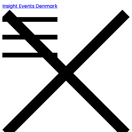
Insight Events Denmark
Insight Events Denmark