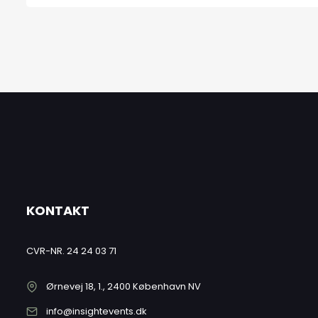
KONTAKT
CVR-NR. 24 24 03 71
Ørnevej 18, 1., 2400 København NV
info@insightevents.dk